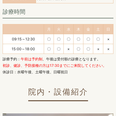
診療時間
月
火
水
木
金
土
日
09:15～12:30
〇
〇
〇
〇
〇
〇
×
15:00～18:00
〇
〇
×
〇
〇
×
×
診療予約：
午前は予約制
、午後は受付順の診療となります。
初診、健診、予防接種の方は17:30までにご来院してください。
休診日：水曜午後、土曜午後、日曜祝日
院内・設備紹介