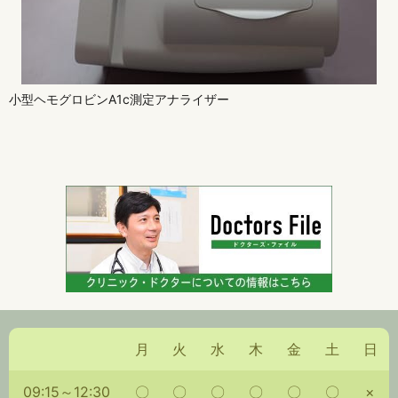
小型ヘモグロビンA1c測定アナライザー
月
火
水
木
金
土
日
09:15～12:30
〇
〇
〇
〇
〇
〇
×