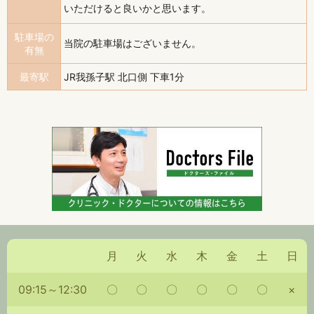
いただけると良いかと思います。
駐車場の
当院の駐車場はございません。
有無
最寄駅
JR我孫子駅 北口側 下車1分
月
火
水
木
金
土
日
09:15～12:30
〇
〇
〇
〇
〇
〇
×