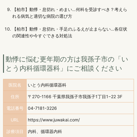
【柏市】動悸・息切れ・めまい…何科を受診すべき？考えら
れる病気と適切な病院の選び方
【柏市】動悸・息切れ・手足のふるえが止まらない…各症状
の関連性や今すぐできる対処法
動悸に悩む更年期の方は我孫子市の「い
とう内科循環器科」にご相談ください
医院名
いとう内科循環器科
住所
〒270-1166 千葉県我孫子市我孫子1丁目1−22 3F
電話番号
04-7181-3226
URL
https://www.juwakai.com/
診療項目
内科、循環器内科