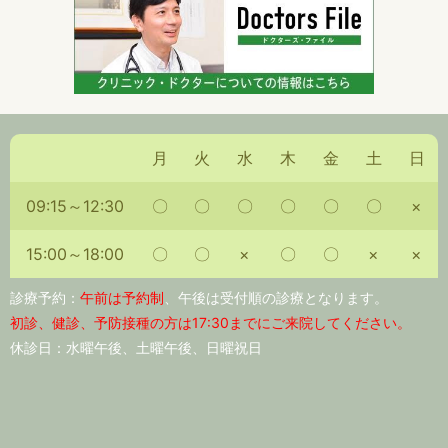
月
火
水
木
金
土
日
09:15～12:30
〇
〇
〇
〇
〇
〇
×
15:00～18:00
〇
〇
×
〇
〇
×
×
診療予約：
午前は予約制
、午後は受付順の診療となります。
初診、健診、予防接種の方は17:30までにご来院してください。
休診日：水曜午後、土曜午後、日曜祝日