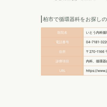
柏市で循環器科をお探し
医院名
いとう内科循
電話番号
04-7181-322
住所
〒270-11
診療項目
内科、循環器
URL
https://www.