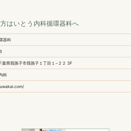
の方はいとう内科循環器科へ
環器科
6
66 千葉県我孫子市我孫子１丁目１−２２ 3F
内科
juwakai.com/