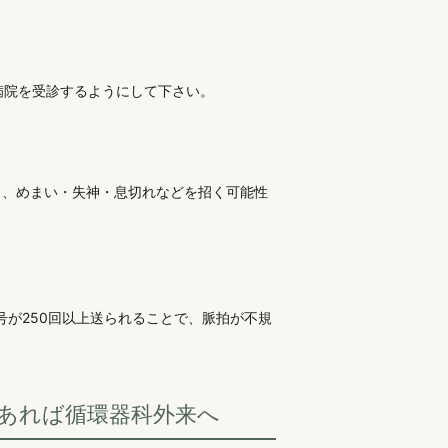
病院を受診するようにして下さい。
と、めまい・失神・息切れなどを招く可能性
号が250回以上送られることで、脈拍が不規
あれば循環器科外来へ